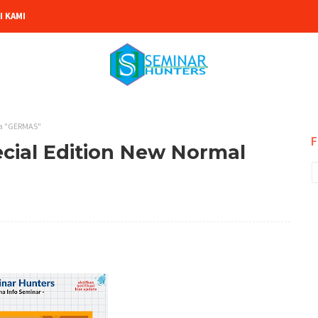
 KAMI
ma "GERMAS"
F
cial Edition New Normal