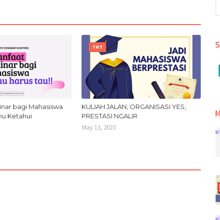
S
TNT
inar bagi Mahasiswa
KULIAH JALAN, ORGANISASI YES,
M
mu Ketahui
PRESTASI NGALIR
May 13, 2023