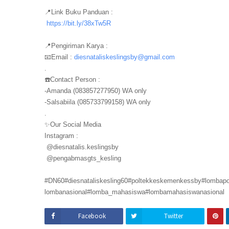
📍Link Buku Panduan :
https://bit.ly/38xTw5R
📍Pengiriman Karya :
📧Email :
diesnataliskeslingsby@gmail.
com
.
☎️Contact Person :
-Amanda (083857277950) WA only
-Salsabiila (085733799158) WA only
.
✨Our Social Media
Instagram :
@diesnatalis.keslingsby
@pengabmasgts_kesling
#DN60#diesnataliskesling60#
poltekkeskemenkessby#
lombapo
lombanasional#lomba_mahasiswa#
lombamahasiswanasional
Facebook
Twitter