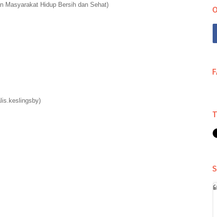
n Masyarakat Hidup Bersih dan Sehat)
O
is.keslingsby)
S