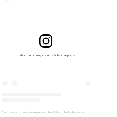
Lihat postingan ini di Instagram
Sebuah kiriman dibagikan oleh Mari Berkolaborasi (@seminarhunters)