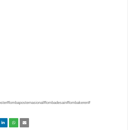
ster#
lombaposternasional#
lombadesain#lombakeren#