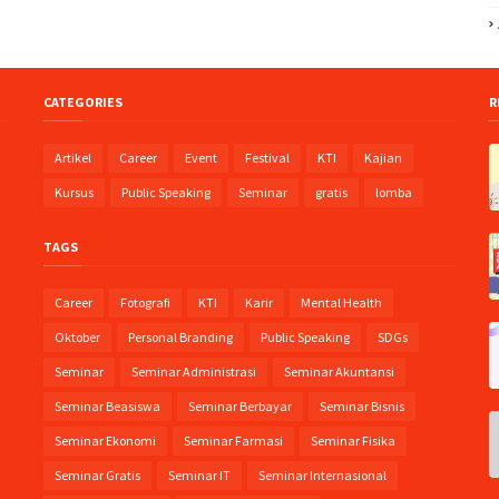
CATEGORIES
R
Artikel
Career
Event
Festival
KTI
Kajian
Kursus
Public Speaking
Seminar
gratis
lomba
:
TAGS
Career
Fotografi
KTI
Karir
Mental Health
Oktober
Personal Branding
Public Speaking
SDGs
Seminar
Seminar Administrasi
Seminar Akuntansi
Seminar Beasiswa
Seminar Berbayar
Seminar Bisnis
Seminar Ekonomi
Seminar Farmasi
Seminar Fisika
Seminar Gratis
Seminar IT
Seminar Internasional