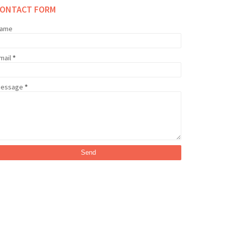
CONTACT FORM
ame
mail
*
essage
*