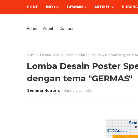
HOME
INFO
LAYANAN
ARTIKEL
HUBUNGI
Home
About
Contact
Home
Lomba Desain Poster Special Edition New Normal dengan te
Lomba Desain Poster Spe
dengan tema "GERMAS"
Seminar Hunters
January 26, 2021