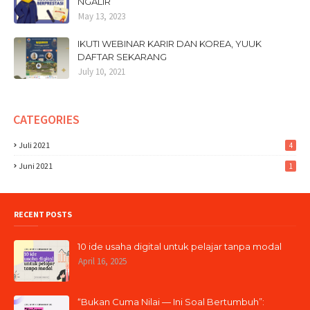
NGALIR
May 13, 2023
IKUTI WEBINAR KARIR DAN KOREA, YUUK
DAFTAR SEKARANG
July 10, 2021
CATEGORIES
Juli 2021
4
Juni 2021
1
RECENT POSTS
10 ide usaha digital untuk pelajar tanpa modal
April 16, 2025
“Bukan Cuma Nilai — Ini Soal Bertumbuh”: