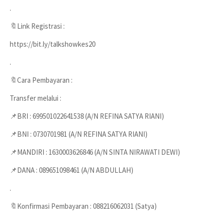
.
🔖Link Registrasi :
https://bit.ly/talkshowkes20
.
🔖Cara Pembayaran :
Transfer melalui :
📌BRI : 699501022641538 (A/N REFINA SATYA RIANI)
📌BNI : 0730701981 (A/N REFINA SATYA RIANI)
📌MANDIRI : 1630003626846 (A/N SINTA NIRAWATI DEWI)
📌DANA : 089651098461 (A/N ABDULLAH)
.
🔖Konfirmasi Pembayaran : 088216062031 (Satya)