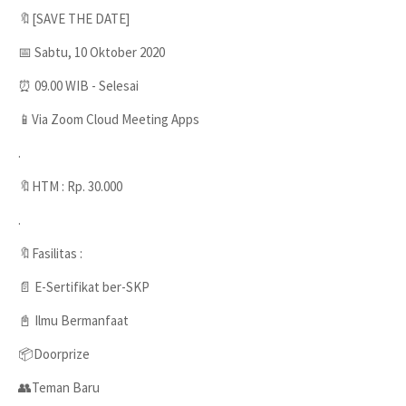
🔖[SAVE THE DATE]
📅 Sabtu, 10 Oktober 2020
⏰ 09.00 WIB - Selesai
📱Via Zoom Cloud Meeting Apps
.
🔖HTM : Rp. 30.000
.
🔖Fasilitas :
📄 E-Sertifikat ber-SKP
📓 Ilmu Bermanfaat
📦Doorprize
👥Teman Baru