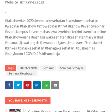
Website : ikm.unnes.ac.id
.
#talkshowkes2020 #webinarkesehatan #talkshowkesehatan
#webinar #talkshow #infowebinar #infotalkshow #eventwebinar
#eventkampus #eventmahasiswa #webinarterkini #seminaronline
#talkshowonline #mahasiswakesehatan #kesehatanmasyarakat
#kesmas #jawatengah #jawabarat #jawatimur #sertifikat #iakmi
#dinkes #dinaskesehatan #tenagakesehatan #puskesmas
#babyboom #COVID-19 #dirumahaja
Tags
Oktober 2020
Seminar
Seminar Berbayar
Seminar Kesehatan
YOU MAY LIKE THESE POSTS
Getting Succes as an Entrepreneur | 18 Oktober