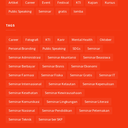
Artikel
Career
Event
Festival
KTI
Kajian
Kursus
Public Speaking
Seminar
gratis
lomba
TAGS
Career
Fotografi
KTI
Karir
Mental Health
Oktober
Personal Branding
Public Speaking
SDGs
Seminar
Seminar Administrasi
Seminar Akuntansi
Seminar Beasiswa
Seminar Berbayar
Seminar Bisnis
Seminar Ekonomi
Seminar Farmasi
Seminar Fisika
Seminar Gratis
Seminar IT
Seminar Internasional
Seminar Kelautan
Seminar Kepenulisan
Seminar Kesehatan
Seminar Kewirausahaan
Seminar Komunikasi
Seminar Lingkungan
Seminar Literasi
Seminar Nasional
Seminar Pendidikan
Seminar Peternakan
Seminar Teknik
Seminar ber SKP