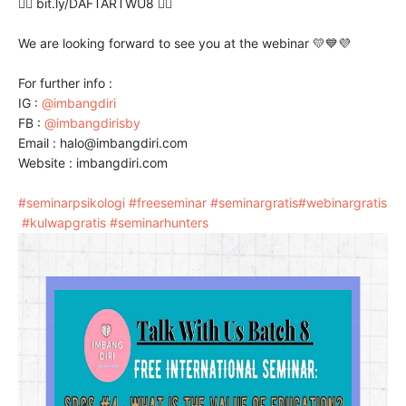
👉🏻 bit.ly/DAFTARTWU8 👈🏻
We are looking forward to see you at the webinar 💛💙💜
For further info :
IG :
@imbangdiri
FB :
@imbangdirisby
Email : halo@imbangdiri.com
Website : imbangdiri.com
#seminarpsikologi
#freeseminar
#seminargratis
#webinargratis
#kulwapgratis
#seminarhunters