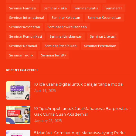
Seminar Farmasi
Seminar Fisika
Seminar Gratis
Seminar IT
Seminar Internasional
Seminar Kelautan
Seminar Kepenulisan
Seminar Kesehatan
Seminar Kewirausahaan
Seminar Komunikasi
Seminar Lingkungan
Seminar Literasi
Seminar Nasional
Seminar Pendidikan
Seminar Peternakan
Seminar Teknik
Seminar ber SKP
RECENT IN ARTIKEL
10 ide usaha digital untuk pelajar tanpa modal
April 16, 2025
10 Tips Ampuh untuk Jadi Mahasiswa Berprestasi:
Gak Cuma Cuan Akademis!
January 03, 2025
5 Manfaat Seminar bagi Mahasiswa yang Perlu