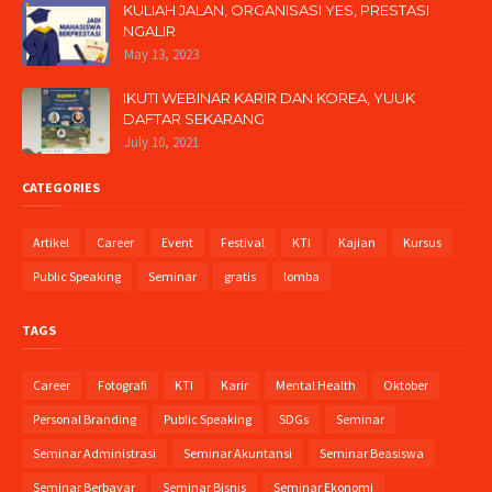
KULIAH JALAN, ORGANISASI YES, PRESTASI
NGALIR
May 13, 2023
IKUTI WEBINAR KARIR DAN KOREA, YUUK
DAFTAR SEKARANG
July 10, 2021
CATEGORIES
Artikel
Career
Event
Festival
KTI
Kajian
Kursus
Public Speaking
Seminar
gratis
lomba
TAGS
Career
Fotografi
KTI
Karir
Mental Health
Oktober
Personal Branding
Public Speaking
SDGs
Seminar
Seminar Administrasi
Seminar Akuntansi
Seminar Beasiswa
Seminar Berbayar
Seminar Bisnis
Seminar Ekonomi