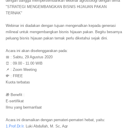
dengan bangga mempersembahkan webinar agrostologi dengan tema
"STRATEGI MENGEMBANGKAN BISNIS HIJAUAN PAKAN
TERNAK"
Webinar ini diadakan dengan tujuan mengenalkan kepada generasi
milineal untuk mengembangkan bisnis hijauan pakan. Begitu besarnya
peluang bisnis hijauan pakan ternak perlu diketahui sejak dini.
Acara ini akan diselenggarakan pada:
📅 : Sabtu, 29 Agustus 2020
⏰ : 09.00 - 11.00 WIB
📌 : Zoom Meeting
💸 : FREE
Kuota terbatas
🎁 Benefit :
E-sertifikat
Ilmu yang bermanfaat
Acara ini diramaikan dengan pemateri-pemateri hebat, yaitu:
1.Prof.Dr.Ir
. Luki Abdullah, M. Sc, Agr