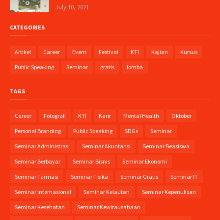
July 10, 2021
CATEGORIES
Artikel
Career
Event
Festival
KTI
Kajian
Kursus
Public Speaking
Seminar
gratis
lomba
TAGS
Career
Fotografi
KTI
Karir
Mental Health
Oktober
Personal Branding
Public Speaking
SDGs
Seminar
Seminar Administrasi
Seminar Akuntansi
Seminar Beasiswa
Seminar Berbayar
Seminar Bisnis
Seminar Ekonomi
Seminar Farmasi
Seminar Fisika
Seminar Gratis
Seminar IT
Seminar Internasional
Seminar Kelautan
Seminar Kepenulisan
Seminar Kesehatan
Seminar Kewirausahaan