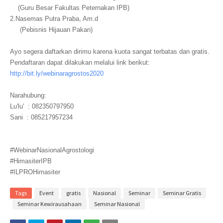
(Guru Besar Fakultas Peternakan IPB)
2.Nasemas Putra Praba, Am.d
(Pebisnis Hijauan Pakan)
Ayo segera daftarkan dirimu karena kuota sangat terbatas dan gratis.
Pendaftaran dapat dilakukan melalui link berikut:
http://bit.ly/
webinaragrostos2020
Narahubung:
Lu'lu' : 082350797950
Sani : 085217957234
#WebinarNasionalAgrostologi
#HimasiterIPB
#ILPROHimasiter
Tags
Event
gratis
Nasional
Seminar
Seminar Gratis
Seminar Kewirausahaan
Seminar Nasional