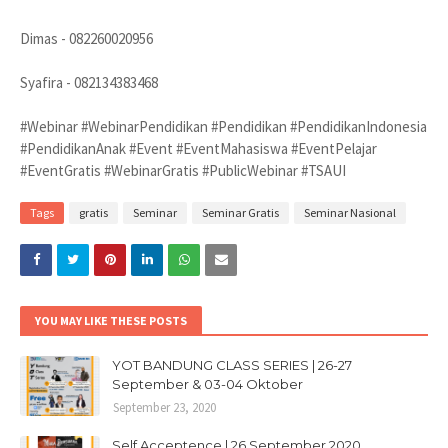
Dimas - 082260020956
Syafira - 082134383468
#Webinar #WebinarPendidikan #Pendidikan #PendidikanIndonesia
#PendidikanAnak #Event #EventMahasiswa #EventPelajar
#EventGratis #WebinarGratis #PublicWebinar #TSAUI
Tags
gratis
Seminar
Seminar Gratis
Seminar Nasional
YOU MAY LIKE THESE POSTS
YOT BANDUNG CLASS SERIES | 26-27
September & 03-04 Oktober
September 23, 2020
Self Acceptence | 26 September 2020