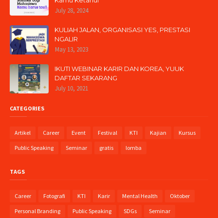
Kamu Ketahui
July 28, 2024
KULIAH JALAN, ORGANISASI YES, PRESTASI
NGALIR
May 13, 2023
IKUTI WEBINAR KARIR DAN KOREA, YUUK
DAFTAR SEKARANG
July 10, 2021
CATEGORIES
Artikel
Career
Event
Festival
KTI
Kajian
Kursus
Public Speaking
Seminar
gratis
lomba
TAGS
Career
Fotografi
KTI
Karir
Mental Health
Oktober
Personal Branding
Public Speaking
SDGs
Seminar