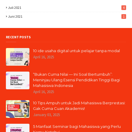
Juli 2021
4
Juni 2021
1
RECENT POSTS
10 ide usaha digital untuk pelajar tanpa modal
April 16, 2025
“Bukan Cuma Nilai — Ini Soal Bertumbuh”:
Meninjau Ulang Esensi Pendidikan Tinggi Bagi
Mahasiswa Indonesia
April 16, 2025
10 Tips Ampuh untuk Jadi Mahasiswa Berprestasi:
Gak Cuma Cuan Akademis!
January 03, 2025
5 Manfaat Seminar bagi Mahasiswa yang Perlu