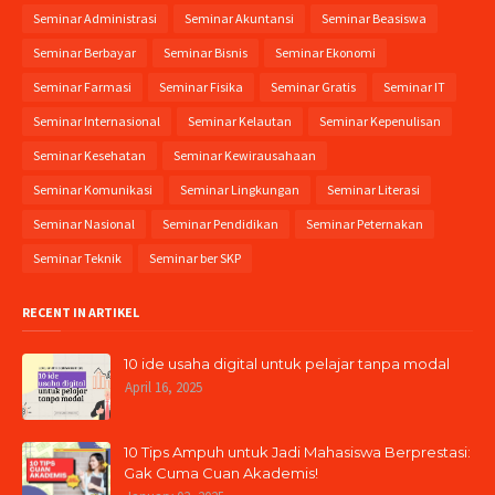
Seminar Administrasi
Seminar Akuntansi
Seminar Beasiswa
Seminar Berbayar
Seminar Bisnis
Seminar Ekonomi
Seminar Farmasi
Seminar Fisika
Seminar Gratis
Seminar IT
Seminar Internasional
Seminar Kelautan
Seminar Kepenulisan
Seminar Kesehatan
Seminar Kewirausahaan
Seminar Komunikasi
Seminar Lingkungan
Seminar Literasi
Seminar Nasional
Seminar Pendidikan
Seminar Peternakan
Seminar Teknik
Seminar ber SKP
RECENT IN ARTIKEL
10 ide usaha digital untuk pelajar tanpa modal
April 16, 2025
10 Tips Ampuh untuk Jadi Mahasiswa Berprestasi:
Gak Cuma Cuan Akademis!