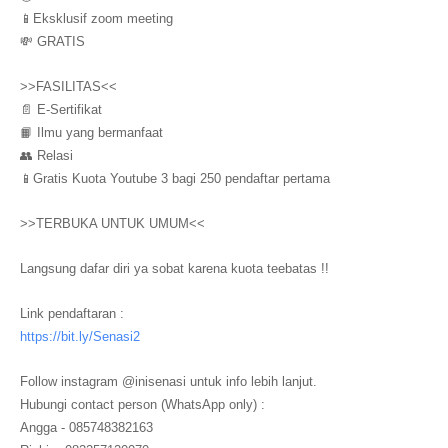
📱Eksklusif zoom meeting
💸 GRATIS
>>FASILITAS<<
📄 E-Sertifikat
📙 Ilmu yang bermanfaat
👥 Relasi
📱Gratis Kuota Youtube 3 bagi 250 pendaftar pertama
>>TERBUKA UNTUK UMUM<<
Langsung dafar diri ya sobat karena kuota teebatas !!
Link pendaftaran :
https://bit.ly/Senasi2
Follow instagram @inisenasi untuk info lebih lanjut.
Hubungi contact person (WhatsApp only) :
Angga - 085748382163