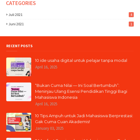
CATEGORIES
Juli 2021
4
Juni 2021
1
RECENT POSTS
10 ide usaha digital untuk pelajar tanpa modal
April 16, 2025
“Bukan Cuma Nilai — Ini Soal Bertumbuh”:
Meninjau Ulang Esensi Pendidikan Tinggi Bagi
Mahasiswa Indonesia
April 16, 2025
10 Tips Ampuh untuk Jadi Mahasiswa Berprestasi:
Gak Cuma Cuan Akademis!
January 03, 2025