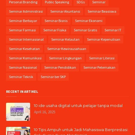
Personal Branding
Public Speaking
SDGs
Seminar
Seminar Administrasi
Seminar Akuntansi
Seminar Beasiswa
Seminar Berbayar
Seminar Bisnis
Seminar Ekonomi
Seminar Farmasi
Seminar Fisika
Seminar Gratis
Seminar IT
Seminar Internasional
Seminar Kelautan
Seminar Kepenulisan
Seminar Kesehatan
Seminar Kewirausahaan
Seminar Komunikasi
Seminar Lingkungan
Seminar Literasi
Seminar Nasional
Seminar Pendidikan
Seminar Peternakan
Seminar Teknik
Seminar ber SKP
RECENT IN ARTIKEL
10 ide usaha digital untuk pelajar tanpa modal
April 16, 2025
10 Tips Ampuh untuk Jadi Mahasiswa Berprestasi: