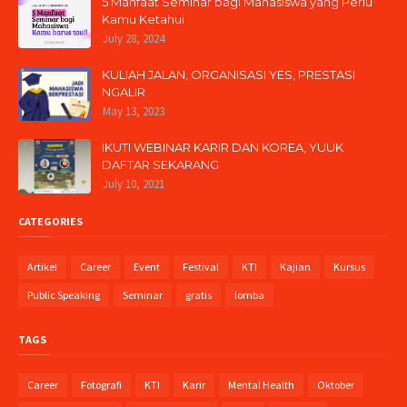
5 Manfaat Seminar bagi Mahasiswa yang Perlu
Kamu Ketahui
July 28, 2024
KULIAH JALAN, ORGANISASI YES, PRESTASI
NGALIR
May 13, 2023
IKUTI WEBINAR KARIR DAN KOREA, YUUK
DAFTAR SEKARANG
July 10, 2021
CATEGORIES
Artikel
Career
Event
Festival
KTI
Kajian
Kursus
Public Speaking
Seminar
gratis
lomba
TAGS
Career
Fotografi
KTI
Karir
Mental Health
Oktober