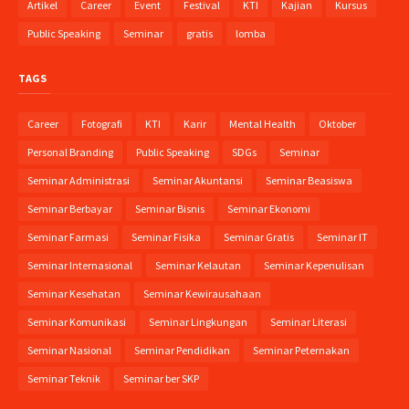
Artikel
Career
Event
Festival
KTI
Kajian
Kursus
Public Speaking
Seminar
gratis
lomba
TAGS
Career
Fotografi
KTI
Karir
Mental Health
Oktober
Personal Branding
Public Speaking
SDGs
Seminar
Seminar Administrasi
Seminar Akuntansi
Seminar Beasiswa
Seminar Berbayar
Seminar Bisnis
Seminar Ekonomi
Seminar Farmasi
Seminar Fisika
Seminar Gratis
Seminar IT
Seminar Internasional
Seminar Kelautan
Seminar Kepenulisan
Seminar Kesehatan
Seminar Kewirausahaan
Seminar Komunikasi
Seminar Lingkungan
Seminar Literasi
Seminar Nasional
Seminar Pendidikan
Seminar Peternakan
Seminar Teknik
Seminar ber SKP