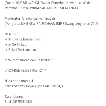
(Dosen IKIP SILIWANGI, Owner Penerbit “Nawa Utama” dan
Pembina UKM KEWIRAUSAHAAN IKIP SILIWANGI )
Moderator: Aninda Fazriyah Inayah
(Pengurus UKM KEWIRAUSAHAAN IKIP Siliwangi Angkatan 2019)
BENEFIT :
🔹Ilmu yang Bermanfaat
🔹E- Sertifikat
🔹Relasi Pertemanan
Info Pendaftaran dan Registrasi :
📌📋FREE REGISTRASI 📋📌
▪️Link pendaftaran ⬇️
https://forms.gle/4YAQpd1s4T9tDBvQA
Narahubung:
Susi (085759310336)