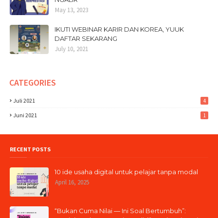
May 13, 2023
IKUTI WEBINAR KARIR DAN KOREA, YUUK
DAFTAR SEKARANG
July 10, 2021
CATEGORIES
Juli 2021
4
Juni 2021
1
RECENT POSTS
10 ide usaha digital untuk pelajar tanpa modal
April 16, 2025
“Bukan Cuma Nilai — Ini Soal Bertumbuh”: