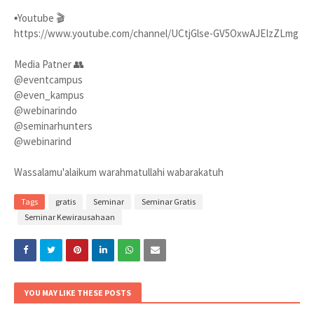
▪️Youtube 🎬
https://www.youtube.com/channel/UCtjGlse-GV5OxwAJEIzZLmg
Media Patner 👥
@eventcampus
@even_kampus
@webinarindo
@seminarhunters
@webinarind
Wassalamu'alaikum warahmatullahi wabarakatuh
Tags
gratis
Seminar
Seminar Gratis
Seminar Kewirausahaan
YOU MAY LIKE THESE POSTS